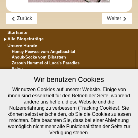
Zurück
Weiter
Startseite
Alle Blogeinträge
Unsere Hunde
Honey Peewee vom Angelbachtal
Anouk-Socke vom Bibastern
Zasouh Hummel of Luca's Paradies
Balou
... in memoriam ...
Wir benutzen Cookies
Die Rasse Bolonka Zwetna
Hundesalon Bibastern in Altrip
Wir nutzen Cookies auf unserer Website. Einige von
Unser Fotoalbum
ihnen sind essenziell für den Betrieb der Seite, während
Unsere Videos bei YouTube
andere uns helfen, diese Website und die
Über uns
Nutzererfahrung zu verbessern (Tracking Cookies). Sie
Kontakt
können selbst entscheiden, ob Sie die Cookies zulassen
Wir bei facebook
möchten. Bitte beachten Sie, dass bei einer Ablehnung
womöglich nicht mehr alle Funktionalitäten der Seite zur
Reico Vital-Systeme
Verfügung stehen.
Datenschutzerklärung