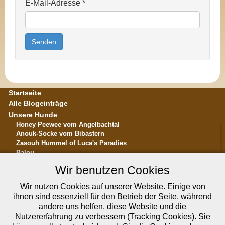
E-Mail-Adresse
*
Senden
Startseite
Alle Blogeinträge
Unsere Hunde
Honey Peewee vom Angelbachtal
Anouk-Socke vom Bibastern
Zasouh Hummel of Luca's Paradies
Balou
... in memoriam ...
Wir benutzen Cookies
Die Rasse Bolonka Zwetna
Hundesalon Bibastern in Altrip
Wir nutzen Cookies auf unserer Website. Einige von
Unser Fotoalbum
ihnen sind essenziell für den Betrieb der Seite, während
Unsere Videos bei YouTube
andere uns helfen, diese Website und die
Über uns
Nutzererfahrung zu verbessern (Tracking Cookies). Sie