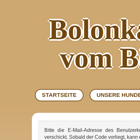
Bolonk
vom B
STARTSEITE
UNSERE HUND
Bitte die E-Mail-Adresse des Benutzer
verschickt. Sobald der Code vorliegt, kann