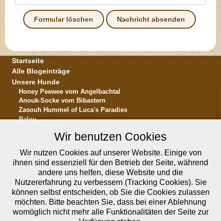
Startseite
Alle Blogeinträge
Unsere Hunde
Honey Peewee vom Angelbachtal
Anouk-Socke vom Bibastern
Zasouh Hummel of Luca's Paradies
Balou
... in memoriam ...
Wir benutzen Cookies
Die Rasse Bolonka Zwetna
Hundesalon Bibastern in Altrip
Wir nutzen Cookies auf unserer Website. Einige von
Unser Fotoalbum
ihnen sind essenziell für den Betrieb der Seite, während
Unsere Videos bei YouTube
andere uns helfen, diese Website und die
Über uns
Nutzererfahrung zu verbessern (Tracking Cookies). Sie
Kontakt
können selbst entscheiden, ob Sie die Cookies zulassen
Wir bei facebook
möchten. Bitte beachten Sie, dass bei einer Ablehnung
Reico Vital-Systeme
womöglich nicht mehr alle Funktionalitäten der Seite zur